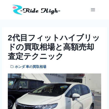
内
容
を
ス
キ
ッ
2代目フィットハイブリッ
プ
ドの買取相場と高額売却
査定テクニック
ホンダ 車の買取相場