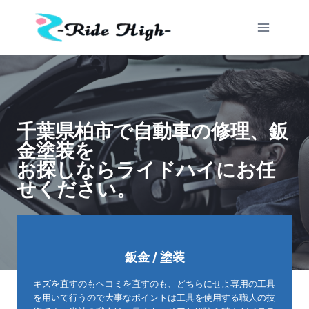
内
容
を
ス
キ
ッ
プ
千葉県柏市で自動車の修理、鈑
金塗装を
お探しならライドハイにお任
せください。
鈑金 / 塗装
キズを直すのもヘコミを直すのも、どちらにせよ専用の工具
を用いて行うので大事なポイントは工具を使用する職人の技