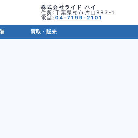
株式会社ライド ハイ
住所:千葉県柏市片山883-1
電話:
04-7199-2101
備
買取・販売