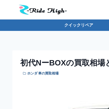
内
容
を
ス
クイックリペア
キ
ッ
プ
初代NーBOXの買取相
ホンダ 車の買取相場