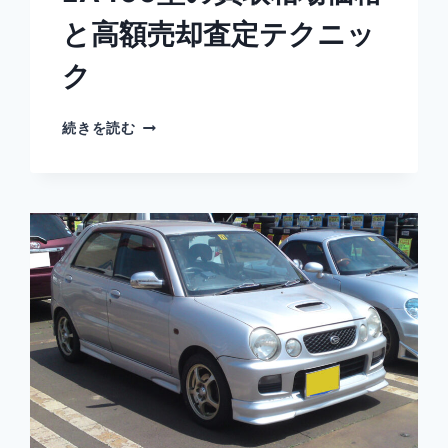
ク
と高額売却査定テクニッ
ク
ダ
続きを読む
イ
ハ
ツ
2
代
目
コ
ペ
ン
LA400
型
の
買
取
相