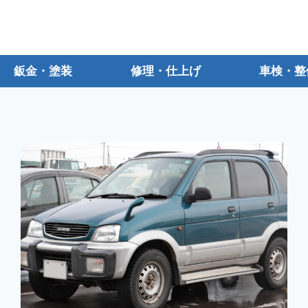
鈑金・塗装
修理・仕上げ
車検・整