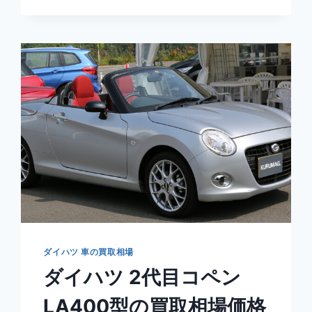
ト
L350/360
型
の
買
取
相
場
価
格
と
高
額
売
却
査
定
ダイハツ 車の買取相場
テ
ダイハツ 2代目コペン
ク
ニ
LA400型の買取相場価格
ッ