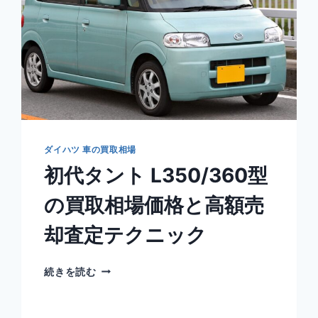
相
場
価
格
と
高
額
売
却
査
ダイハツ 車の買取相場
定
初代タント L350/360型
テ
ク
の買取相場価格と高額売
ニ
ッ
却査定テクニック
ク
初
続きを読む
代
タ
ン