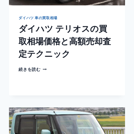
ダイハツ 車の買取相場
ダイハツ テリオスの買
取相場価格と高額売却査
定テクニック
ダ
続きを読む
イ
ハ
ツ
テ
リ
オ
ス
の
買
取