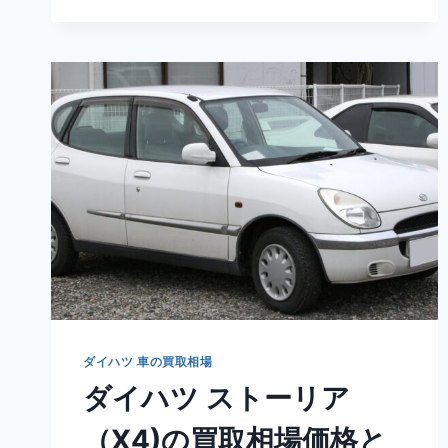
イ
目
ン
タ
ト
ン
ま
ト
と
L375S/L385S
め
型
の
買
取
相
場
価
格
と
高
額
売
ダイハツ 車の買取相場
却
ダイハツ ストーリア
査
定
（X4)の買取相場価格と
テ