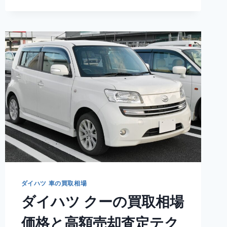
ソ
ニ
カ
の
買
取
相
場
価
格
と
高
額
売
却
査
定
ダイハツ 車の買取相場
テ
ダイハツ クーの買取相場
ク
ニ
価格と高額売却査定テク
ッ