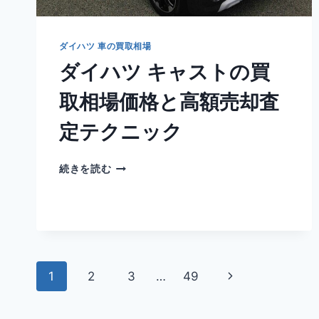
高
額
売
ダイハツ 車の買取相場
却
ダイハツ キャストの買
査
定
取相場価格と高額売却査
テ
ク
定テクニック
ニ
ッ
ク
ダ
続きを読む
イ
ハ
ツ
キ
ャ
ス
ペ
ト
次
1
2
3
…
49
の
ー
買
の
取