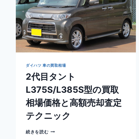
妨
害
と
は？
捕
ま
っ
た
ケ
ー
ダイハツ 車の買取相場
ス
2代目タント
と
検
L375S/L385S型の買取
挙
さ
相場価格と高額売却査定
れ
な
テクニック
い
為
の
2
続きを読む
ポ
代