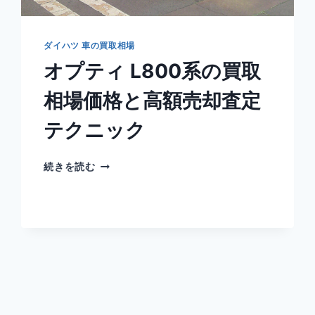
場
価
格
ダイハツ 車の買取相場
と
オプティ L800系の買取
高
額
相場価格と高額売却査定
売
却
テクニック
査
定
テ
オ
続きを読む
ク
プ
ニ
テ
ッ
ィ
ク
L800
系
の
買
取
相
場