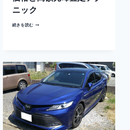
ク
ニック
ダ
続きを読む
イ
ハ
ツ
ク
ー
の
買
取
相
場
価
格
と
高
額
売
却