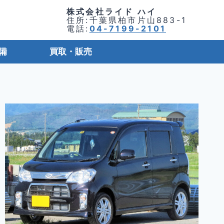
株式会社ライド ハイ
住所:千葉県柏市片山883-1
電話:
04-7199-2101
備
買取・販売