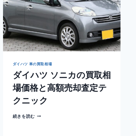
価
格
と
高
額
売
却
査
定
テ
ダイハツ 車の買取相場
ク
ダイハツ ソニカの買取相
ニ
ッ
場価格と高額売却査定テ
ク
クニック
ダ
続きを読む
イ
ハ
ツ