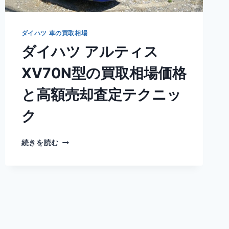
査
定
テ
ダイハツ 車の買取相場
ク
ダイハツ アルティス
ニ
ッ
XV70N型の買取相場価格
ク
と高額売却査定テクニッ
ク
ダ
続きを読む
イ
ハ
ツ
ア
ル
テ
ィ
ス