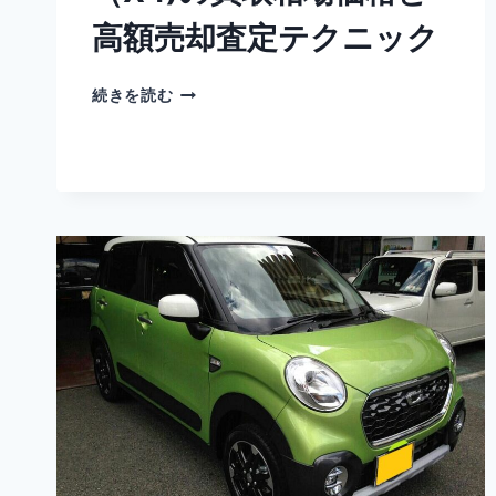
ク
高額売却査定テクニック
ニ
ッ
ク
ダ
続きを読む
イ
ハ
ツ
ス
ト
ー
リ
ア
（X4)
の
買
取
相
場
価
格
と