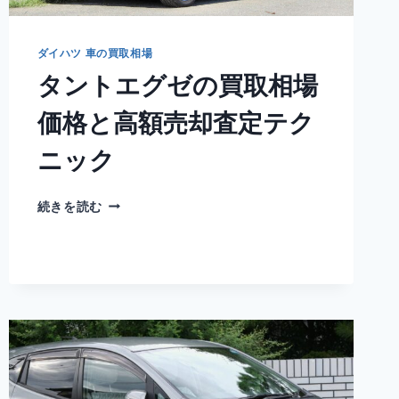
ダイハツ 車の買取相場
タントエグゼの買取相場
価格と高額売却査定テク
ニック
タ
続きを読む
ン
ト
エ
グ
ゼ
の
買
取
相
場