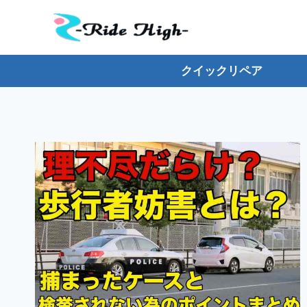
内
容
を
ス
クイックリペア
キ
ッ
プ