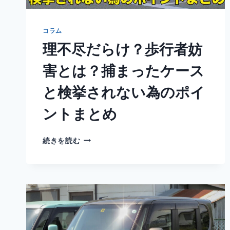
コラム
理不尽だらけ？歩行者妨
害とは？捕まったケース
と検挙されない為のポイ
ントまとめ
理
続きを読む
不
尽
だ
ら
け？
歩
行
者