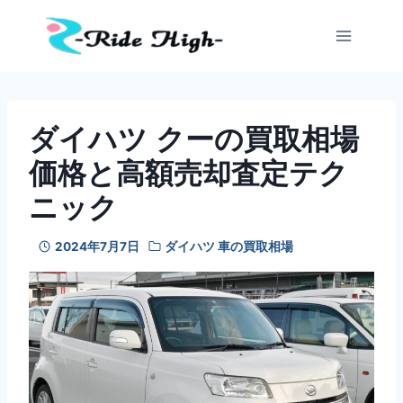
内
容
を
ス
キ
ッ
ダイハツ クーの買取相場
プ
価格と高額売却査定テク
ニック
2024年7月7日
ダイハツ 車の買取相場