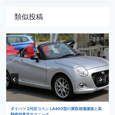
ゲ
ー
類似投稿
シ
ョ
ン
ダイハツ 2代目コペン LA400型の買取相場価格と高
額売却査定テクニック