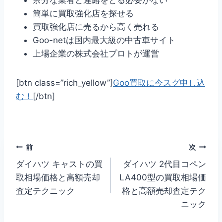
簡単に買取強化店を探せる
買取強化店に売るから高く売れる
Goo-netは国内最大級の中古車サイト
上場企業の株式会社プロトが運営
[btn class=”rich_yellow”]
Goo買取に今スグ申し込
む！
[/btn]
投
前
次
ダイハツ キャストの買
ダイハツ 2代目コペン
稿
取相場価格と高額売却
LA400型の買取相場価
ナ
査定テクニック
格と高額売却査定テク
ニック
ビ