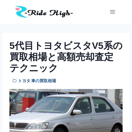
内
容
を
ス
キ
ッ
5代目トヨタビスタV5系の
プ
買取相場と高額売却査定
テクニック
トヨタ 車の買取相場