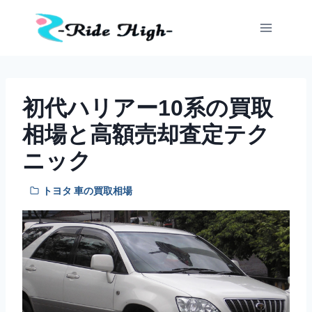
内
容
を
ス
キ
ッ
初代ハリアー10系の買取
プ
相場と高額売却査定テク
ニック
トヨタ 車の買取相場