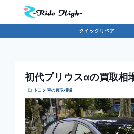
内
容
を
ス
クイックリペア
キ
ッ
プ
初代プリウスαの買取相
トヨタ 車の買取相場