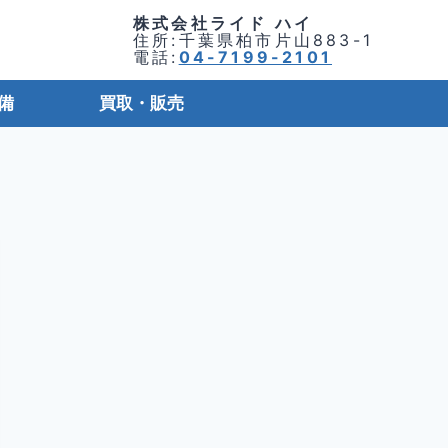
株式会社ライド ハイ
住所:千葉県柏市片山883-1
電話:
04-7199-2101
備
買取・販売