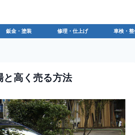
鈑金・塗装
修理・仕上げ
車検・整
場と高く売る方法