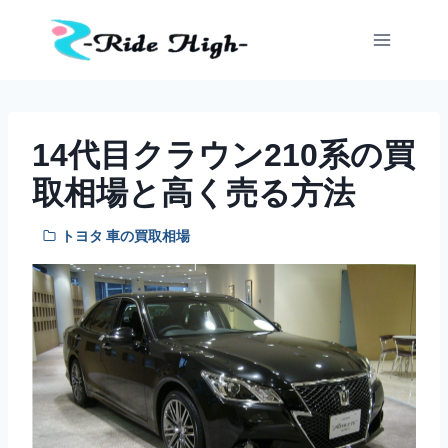
内
容
を
ス
キ
ッ
14代目クラウン210系の買
プ
取相場と高く売る方法
トヨタ 車の買取相場