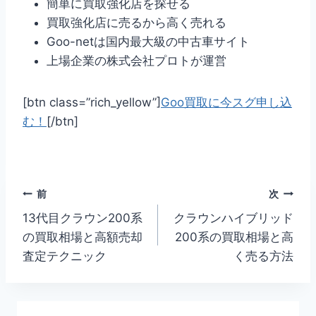
簡単に買取強化店を探せる
買取強化店に売るから高く売れる
Goo-netは国内最大級の中古車サイト
上場企業の株式会社プロトが運営
[btn class=”rich_yellow”]
Goo買取に今スグ申し込
む！
[/btn]
投
前
次
13代目クラウン200系
クラウンハイブリッド
稿
の買取相場と高額売却
200系の買取相場と高
ナ
査定テクニック
く売る方法
ビ