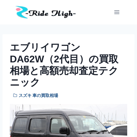
内
容
を
ス
キ
ッ
エブリイワゴン
プ
DA62W（2代目）の買取
相場と高額売却査定テク
ニック
スズキ 車の買取相場