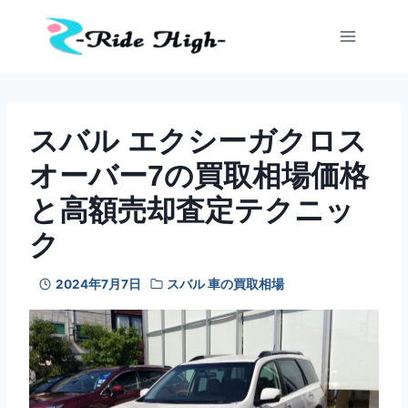
内
容
を
ス
キ
ッ
スバル エクシーガクロス
プ
オーバー7の買取相場価格
と高額売却査定テクニッ
ク
2024年7月7日
スバル 車の買取相場