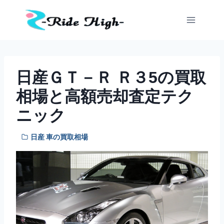
内
容
を
ス
キ
ッ
日産ＧＴ－Ｒ Ｒ３5の買取
プ
相場と高額売却査定テク
ニック
日産 車の買取相場