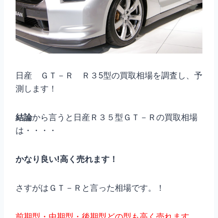
日産 ＧＴ－Ｒ Ｒ３5型の買取相場を調査し、予
測します！
結論
から言うと日産Ｒ３５型ＧＴ－Ｒの買取相場
は・・・・
かなり良い!高く売れます！
さすがはＧＴ－Ｒと言った相場です。！
前期型・中期型・後期型どの型も高く売れます