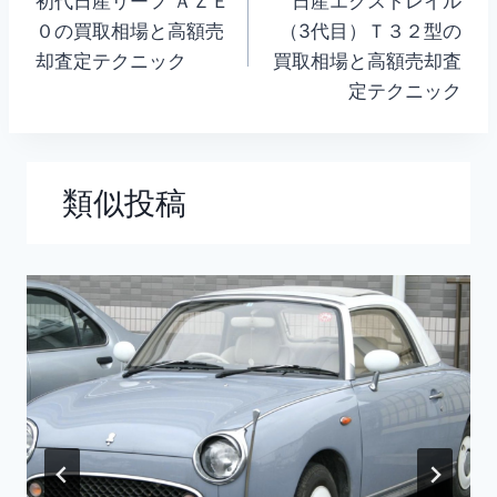
初代日産リーフ ＡＺＥ
日産エクストレイル
稿
０の買取相場と高額売
（3代目）Ｔ３２型の
ナ
却査定テクニック
買取相場と高額売却査
定テクニック
ビ
ゲ
ー
類似投稿
シ
ョ
ン