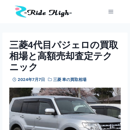
内
容
を
ス
キ
ッ
三菱4代目パジェロの買取
プ
相場と高額売却査定テク
ニック
2024年7月7日
三菱 車の買取相場