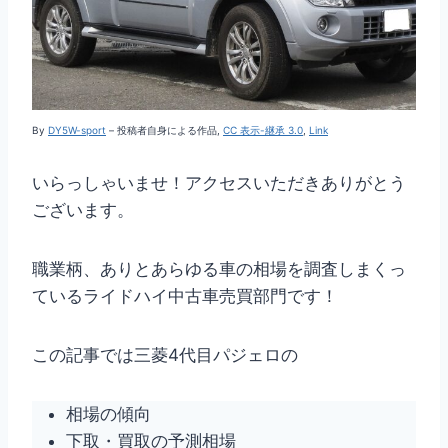
By
DY5W-sport
–
投稿者自身による作品
,
CC 表示-継承 3.0
,
Link
いらっしゃいませ！アクセスいただきありがとう
ございます。
職業柄、ありとあらゆる車の相場を調査しまくっ
ているライドハイ中古車売買部門です！
この記事では三菱4代目パジェロの
相場の傾向
下取・買取の予測相場