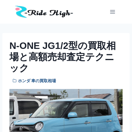
内
容
を
ス
キ
ッ
N-ONE JG1/2型の買取相
プ
場と高額売却査定テクニ
ック
ホンダ 車の買取相場