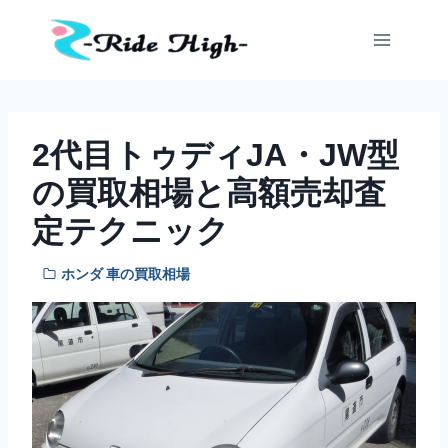
内
容
を
ス
キ
ッ
2代目トゥディJA・JW型
プ
の買取相場と高額売却査
定テクニック
ホンダ 車の買取相場