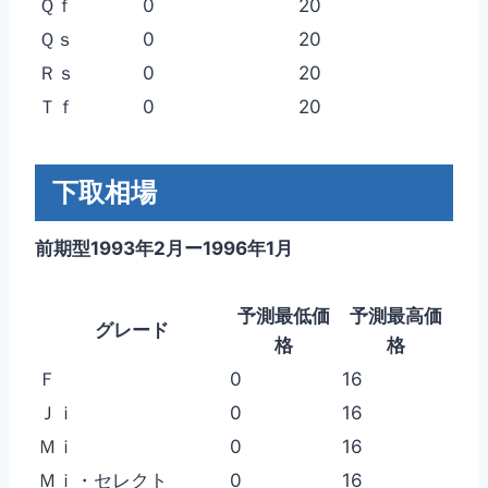
Ｑｆ
0
20
Ｑｓ
0
20
Ｒｓ
0
20
Ｔｆ
0
20
下取相場
前期型1993年2月ー1996年1月
予測最低価
予測最高価
グレード
格
格
Ｆ
0
16
Ｊｉ
0
16
Ｍｉ
0
16
Ｍｉ・セレクト
0
16