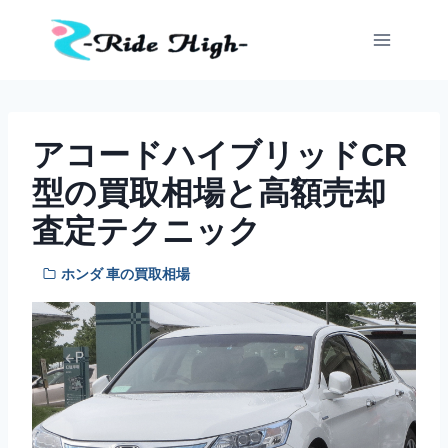
内
容
を
ス
キ
ッ
アコードハイブリッドCR
プ
型の買取相場と高額売却
査定テクニック
ホンダ 車の買取相場